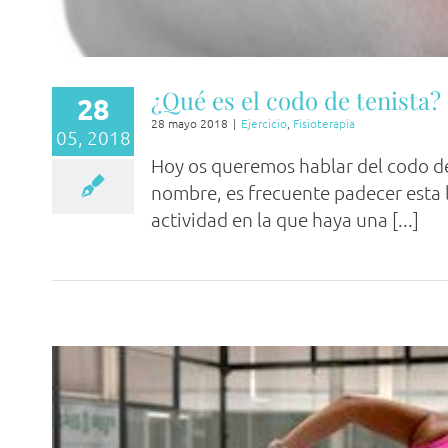
¿Qué es el codo de tenista?
28
28 mayo 2018
|
Ejercicio
,
Fisioterapia
05, 2018
Hoy os queremos hablar del codo de 
nombre, es frecuente padecer esta l
actividad en la que haya una [...]