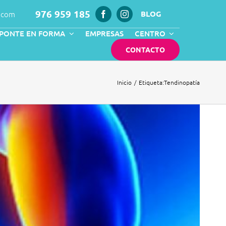
976 959 185
.com
BLOG
PONTE EN FORMA
EMPRESAS
CENTRO
CONTACTO
Inicio
Etiqueta:
Tendinopatía