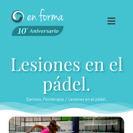
Saltar
al
contenido
Toggl
Navig
Fisioterapia
Lesiones en el
Traumatología
Espalda en Forma
pádel.
Ponte en forma
Empresas
Ejercicio
Fisioterapia
Lesiones en el pádel.
Centro
Contacto