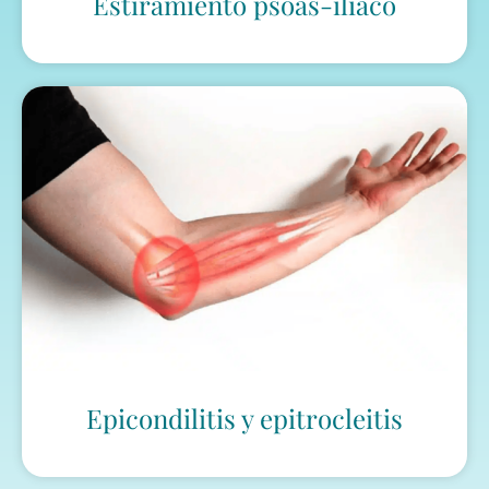
Estiramiento psoas-ilíaco
Epicondilitis y epitrocleitis