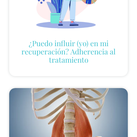
¿Puedo influir (yo) en mi
recuperación? Adherencia al
tratamiento