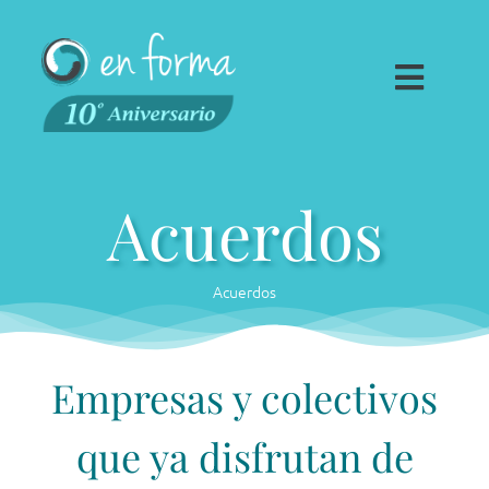
Saltar
al
contenido
Toggl
Navig
Fisioterapia
Acuerdos
Traumatología
Espalda en Forma
Acuerdos
Ponte en forma
Empresas
Empresas y colectivos
Centro
que ya disfrutan de
Contacto