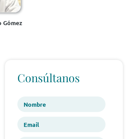
co Gómez
Consúltanos