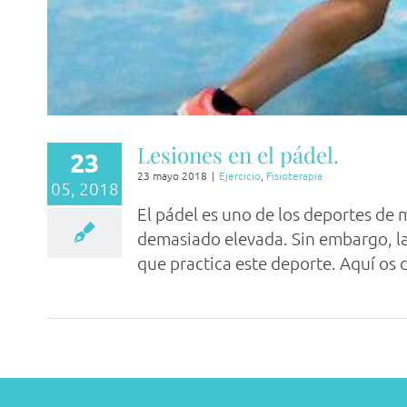
Lesiones en el pádel.
23
23 mayo 2018
|
Ejercicio
,
Fisioterapia
05, 2018
El pádel es uno de los deportes de m
demasiado elevada. Sin embargo, las
que practica este deporte. Aquí os d