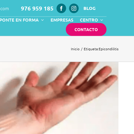
976 959 185
.com
BLOG
PONTE EN FORMA
EMPRESAS
CENTRO
CONTACTO
Inicio
Etiqueta:
Epicondilitis