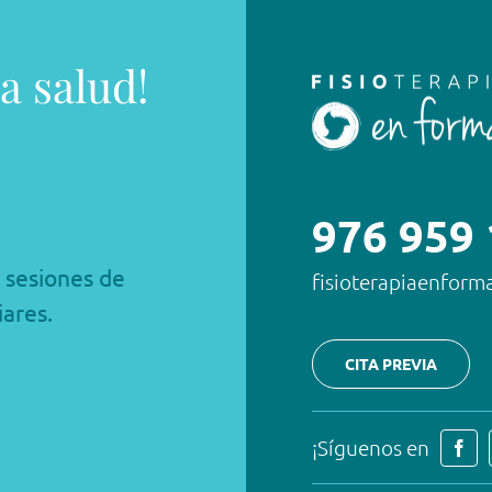
a salud!
976 959
a sesiones de
fisioterapiaenfor
iares.
CITA PREVIA
¡Síguenos en