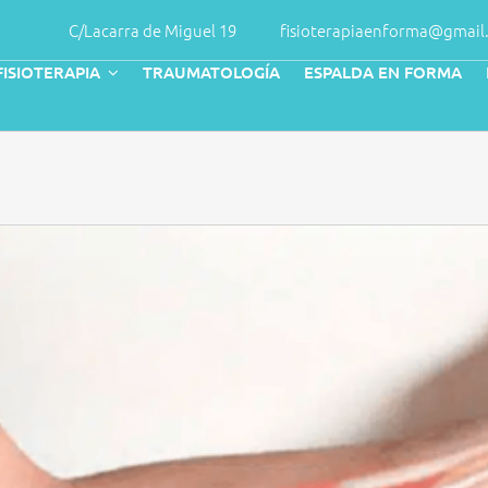
C/Lacarra de Miguel 19
fisioterapiaenforma@gmail
FISIOTERAPIA
TRAUMATOLOGÍA
ESPALDA EN FORMA