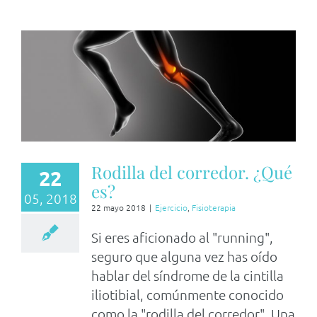
Rodilla del corredor. ¿Qué
22
es?
05, 2018
22 mayo 2018
|
Ejercicio
,
Fisioterapia
Si eres aficionado al "running",
seguro que alguna vez has oído
hablar del síndrome de la cintilla
iliotibial, comúnmente conocido
como la "rodilla del corredor". Una