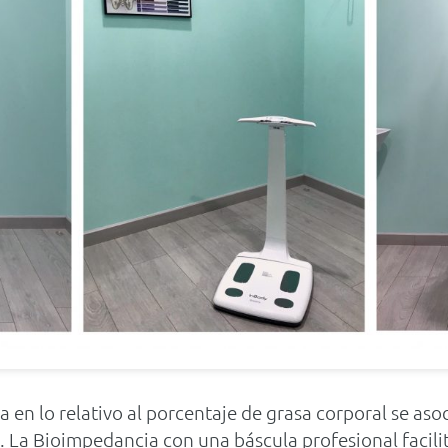
en lo relativo al porcentaje de grasa corporal se asoc
. La Bioimpedancia con una báscula profesional facili