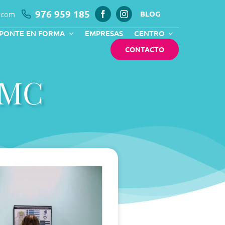
976 959 185
.com
BLOG
PONTE EN FORMA
EMPRESAS
CENTRO
CONTACTO
IMC