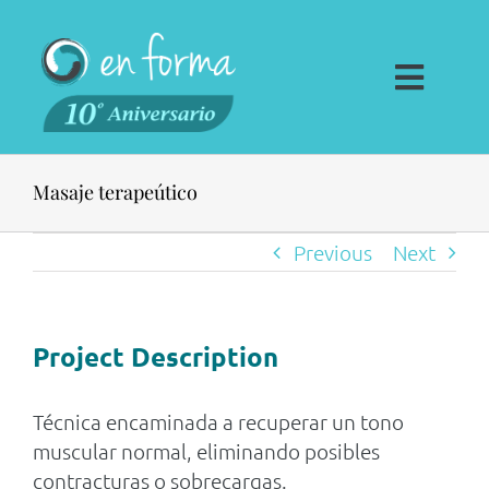
Saltar
al
contenido
Toggl
Navig
Fisioterapia
Masaje terapeútico
Traumatología
Previous
Next
Espalda en Forma
Ponte en forma
Project Description
Empresas
Centro
Técnica encaminada a recuperar un tono
muscular normal, eliminando posibles
Contacto
contracturas o sobrecargas.